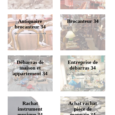
Antiquaire
Brocanteur 34
brocanteur 34
Débarras de
Entreprise de
maison et
débarras 34
appartement 34
Rachat
Achat rachat
instrument
pièce de
musique 34
monnaie 34