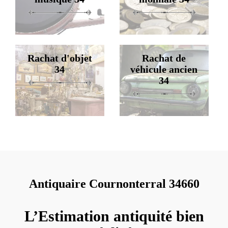
Rachat d'objet
Rachat de
34
véhicule ancien
34
Antiquaire Cournonterral 34660
L’Estimation antiquité bien