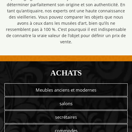
déterminer parfaitement son origine et son authenticité. En
tant qu’antiquaire, nos experts ont une haute connaissance
des vieilleries. Vous pouvez comparer les objets que nous
avons à ceux dans les musées d’art, bien qu’ils ne
ressemblent pas à 100 %. C’est pourquoi il est indispensable
de connaitre la vraie valeur de l’objet pour définir un prix de
vente.
ACHATS
Meubles anciens et modernes
salons
secrétaires
commodes