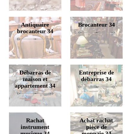
Antiquaire
Brocanteur 34
brocanteur 34
Débarras de
Entreprise de
maison et
débarras 34
appartement 34
Rachat
Achat rachat
instrument
pièce de
musique 34
monnaie 34