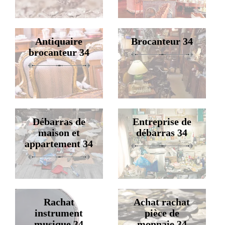
Antiquaire
Brocanteur 34
brocanteur 34
Débarras de
Entreprise de
maison et
débarras 34
appartement 34
Rachat
Achat rachat
instrument
pièce de
musique 34
monnaie 34