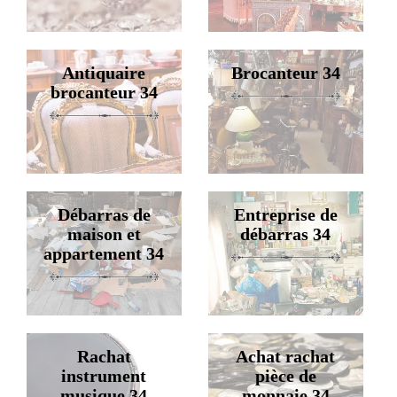
Antiquaire
Brocanteur 34
brocanteur 34
Débarras de
Entreprise de
maison et
débarras 34
appartement 34
Rachat
Achat rachat
instrument
pièce de
musique 34
monnaie 34