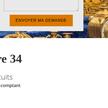
e 34
uits
u comptant