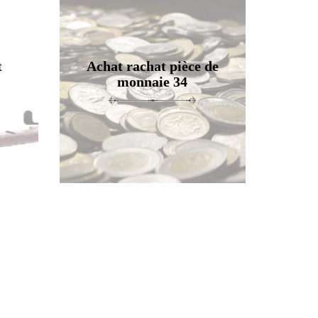
t
Achat rachat pièce de
monnaie 34