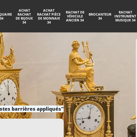
ACHAT
ACHAT
RACHAT DE
RACHAT
QUAIRE
RACHAT
RACHAT PIÈCE
BROCANTEUR
VÉHICULE
INSTRUMENT
34
DE BIJOUX
DE MONNAIE
34
ANCIEN 34
MUSIQUE 34
34
34
stes barrières appliqués"