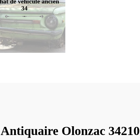
hat de véhicule ancien
34
Antiquaire Olonzac 34210