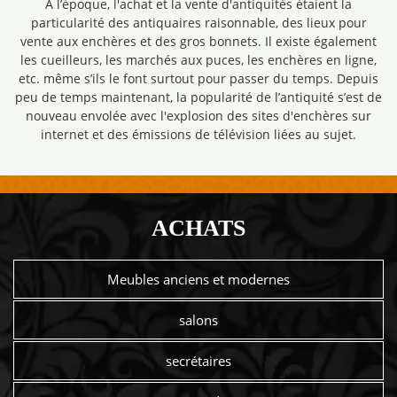
À l’époque, l'achat et la vente d'antiquités étaient la
particularité des antiquaires raisonnable, des lieux pour
vente aux enchères et des gros bonnets. Il existe également
les cueilleurs, les marchés aux puces, les enchères en ligne,
etc. même s’ils le font surtout pour passer du temps. Depuis
peu de temps maintenant, la popularité de l’antiquité s’est de
nouveau envolée avec l'explosion des sites d'enchères sur
internet et des émissions de télévision liées au sujet.
ACHATS
Meubles anciens et modernes
salons
secrétaires