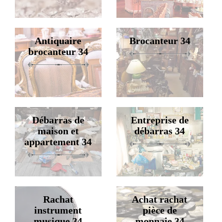
Antiquaire
Brocanteur 34
brocanteur 34
Débarras de
Entreprise de
maison et
débarras 34
appartement 34
Rachat
Achat rachat
instrument
pièce de
musique 34
monnaie 34