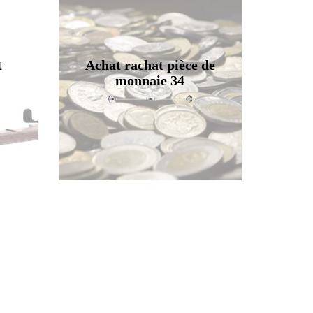
t
Achat rachat pièce de
monnaie 34