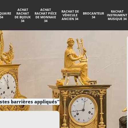
ACHAT
ACHAT
RACHAT DE
RACHAT
QUAIRE
RACHAT
RACHAT PIÈCE
BROCANTEUR
VÉHICULE
INSTRUMENT
34
DE BIJOUX
DE MONNAIE
34
ANCIEN 34
MUSIQUE 34
34
34
stes barrières appliqués"