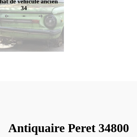
hat de véhicule ancien
34
Antiquaire Peret 34800