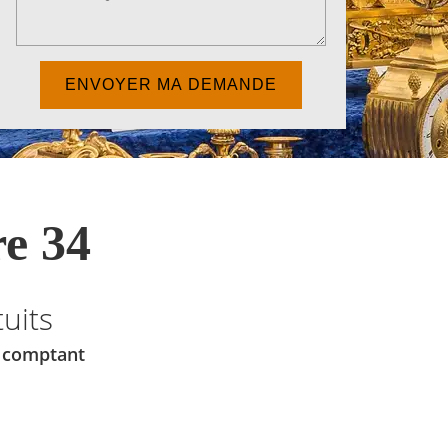
e 34
uits
u comptant