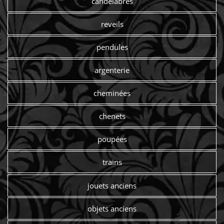
candelabres
reveils
pendules
argenterie
cheminées
chenets
poupées
trains
jouets anciens
objets anciens