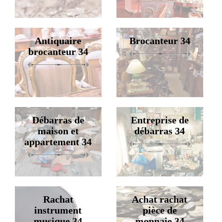
Antiquaire
Brocanteur 34
brocanteur 34
Débarras de
Entreprise de
maison et
débarras 34
appartement 34
Rachat
Achat rachat
instrument
pièce de
musique 34
monnaie 34