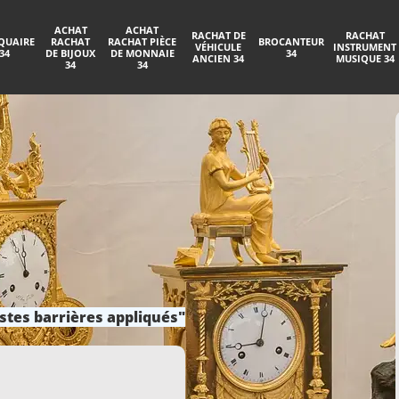
ACHAT
ACHAT
RACHAT DE
RACHAT
QUAIRE
RACHAT
RACHAT PIÈCE
BROCANTEUR
VÉHICULE
INSTRUMENT
34
DE BIJOUX
DE MONNAIE
34
ANCIEN 34
MUSIQUE 34
34
34
stes barrières appliqués"