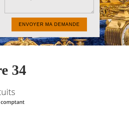
e 34
uits
u comptant