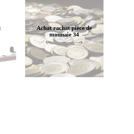
t
Achat rachat pièce de
monnaie 34