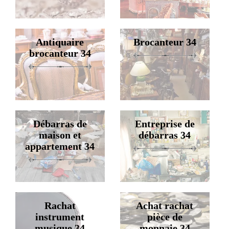
Antiquaire
Brocanteur 34
brocanteur 34
Débarras de
Entreprise de
maison et
débarras 34
appartement 34
Rachat
Achat rachat
instrument
pièce de
musique 34
monnaie 34