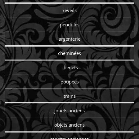
reveils
pendules
argenterie
cheminées
chenets
poupées
trains
jouets anciens
objets anciens
montre anciennes