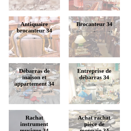
Antiquaire
Brocanteur 34
brocanteur 34
Débarras de
Entreprise de
maison et
débarras 34
appartement 34
Rachat
Achat rachat
instrument
pièce de
musique 34
monnaie 34