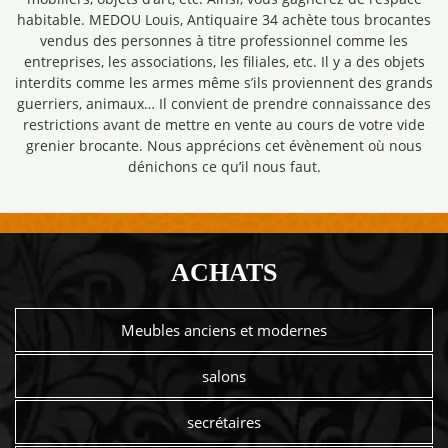
habitable. MEDOU Louis, Antiquaire 34 achète tous brocantes
vendus des personnes à titre professionnel comme les
entreprises, les associations, les filiales, etc. Il y a des objets
interdits comme les armes même s’ils proviennent des grands
guerriers, animaux… Il convient de prendre connaissance des
restrictions avant de mettre en vente au cours de votre vide
grenier brocante. Nous apprécions cet évènement où nous
dénichons ce qu’il nous faut.
ACHATS
Meubles anciens et modernes
salons
secrétaires