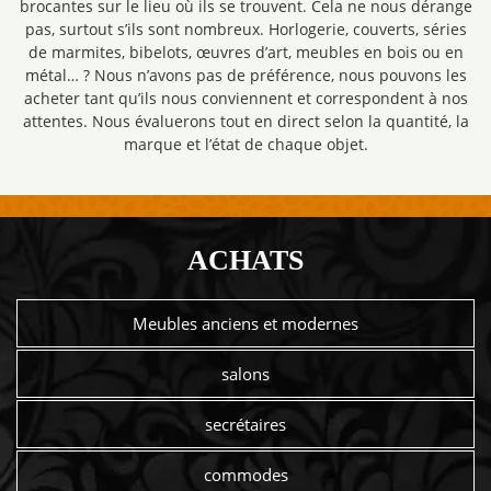
brocantes sur le lieu où ils se trouvent. Cela ne nous dérange
pas, surtout s’ils sont nombreux. Horlogerie, couverts, séries
de marmites, bibelots, œuvres d’art, meubles en bois ou en
métal… ? Nous n’avons pas de préférence, nous pouvons les
acheter tant qu’ils nous conviennent et correspondent à nos
attentes. Nous évaluerons tout en direct selon la quantité, la
marque et l’état de chaque objet.
ACHATS
Meubles anciens et modernes
salons
secrétaires
commodes