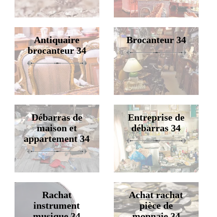
Antiquaire
Brocanteur 34
brocanteur 34
Débarras de
Entreprise de
maison et
débarras 34
appartement 34
Rachat
Achat rachat
instrument
pièce de
musique 34
monnaie 34