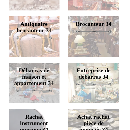
Antiquaire
Brocanteur 34
brocanteur 34
Débarras de
Entreprise de
maison et
débarras 34
appartement 34
Rachat
Achat rachat
instrument
pièce de
musique 34
monnaie 34