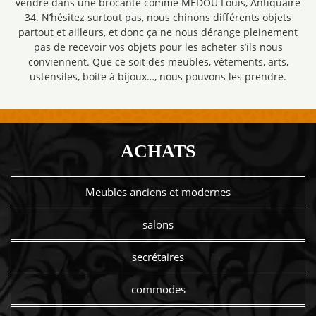
vendre dans une brocante comme MEDOU Louis, Antiquaire
34. N’hésitez surtout pas, nous chinons différents objets
partout et ailleurs, et donc ça ne nous dérange pleinement
pas de recevoir vos objets pour les acheter s’ils nous
conviennent. Que ce soit des meubles, vêtements, arts,
ustensiles, boite à bijoux…, nous pouvons les prendre.
ACHATS
Meubles anciens et modernes
salons
secrétaires
commodes