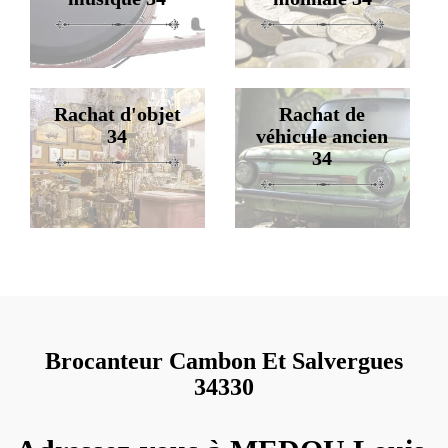
Rachat d'objet
Rachat de
34
véhicule ancien
34
Brocanteur Cambon Et Salvergues
34330