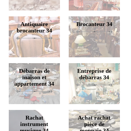
Antiquaire
Brocanteur 34
brocanteur 34
Débarras de
Entreprise de
maison et
débarras 34
appartement 34
Rachat
Achat rachat
instrument
pièce de
musique 34
monnaie 34