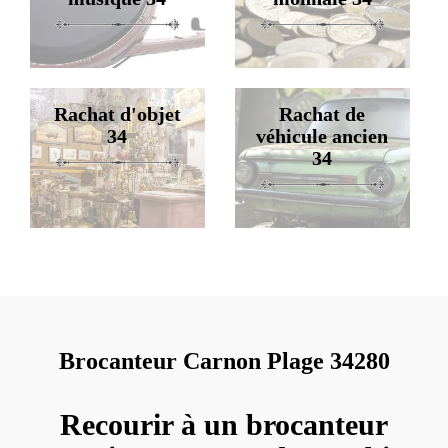
Rachat d'objet
Rachat de
34
véhicule ancien
34
Brocanteur Carnon Plage 34280
Recourir à un brocanteur