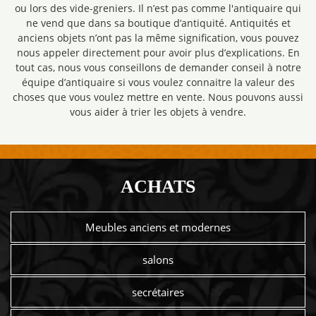
ou lors des vide-greniers. Il n’est pas comme l'antiquaire qui
ne vend que dans sa boutique d’antiquité. Antiquités et
anciens objets n’ont pas la même signification, vous pouvez
nous appeler directement pour avoir plus d’explications. En
tout cas, nous vous conseillons de demander conseil à notre
équipe d’antiquaire si vous voulez connaitre la valeur des
choses que vous voulez mettre en vente. Nous pouvons aussi
vous aider à trier les objets à vendre.
ACHATS
Meubles anciens et modernes
salons
secrétaires