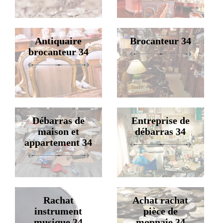
Antiquaire
Brocanteur 34
brocanteur 34
Débarras de
Entreprise de
maison et
débarras 34
appartement 34
Rachat
Achat rachat
instrument
pièce de
musique 34
monnaie 34