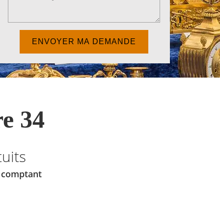
e 34
uits
u comptant