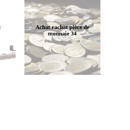
t
Achat rachat pièce de
monnaie 34