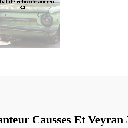
hat de véhicule ancien
34
anteur Causses Et Veyran 