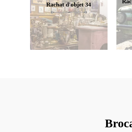
Rac
Rachat d'objet 34
Broc