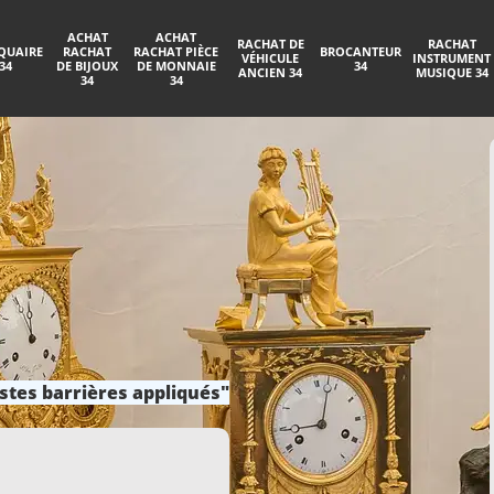
ACHAT
ACHAT
RACHAT DE
RACHAT
QUAIRE
RACHAT
RACHAT PIÈCE
BROCANTEUR
VÉHICULE
INSTRUMENT
34
DE BIJOUX
DE MONNAIE
34
ANCIEN 34
MUSIQUE 34
34
34
stes barrières appliqués"