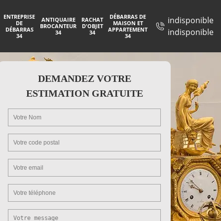
ENTREPRISE
DÉBARRAS DE
indisponible
ANTIQUAIRE
RACHAT
DE
MAISON ET
BROCANTEUR
D'OBJET
DÉBARRAS
APPARTEMENT
indisponible
34
34
34
34
DEMANDEZ VOTRE
ESTIMATION GRATUITE