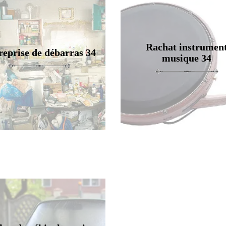
Rachat instrumen
reprise de débarras 34
musique 34