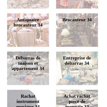
Antiquaire
Brocanteur 34
brocanteur 34
Débarras de
Entreprise de
maison et
débarras 34
appartement 34
Rachat
Achat rachat
instrument
pièce de
musique 34
monnaie 34