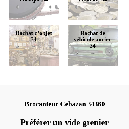
Rachat d'objet
Rachat de
34
véhicule ancien
34
Brocanteur Cebazan 34360
Préférer un vide grenier