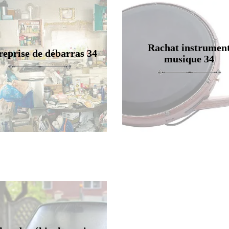
Rachat instrumen
reprise de débarras 34
musique 34