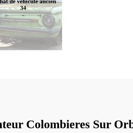
hat de véhicule ancien
34
teur Colombieres Sur Or