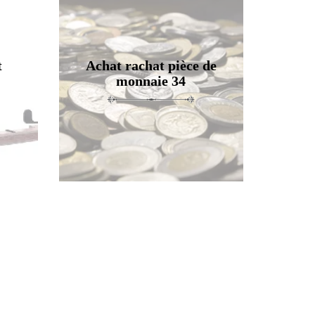
t
Achat rachat pièce de
monnaie 34