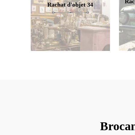
Rac
Rachat d'objet 34
Brocan