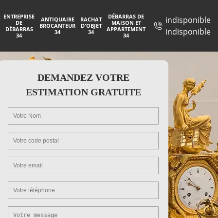
ENTREPRISE
DÉBARRAS DE
indisponible
ANTIQUAIRE
RACHAT
DE
MAISON ET
BROCANTEUR
D'OBJET
DÉBARRAS
APPARTEMENT
indisponible
34
34
34
34
DEMANDEZ VOTRE
ESTIMATION GRATUITE