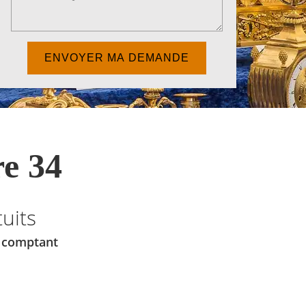
e 34
uits
u comptant