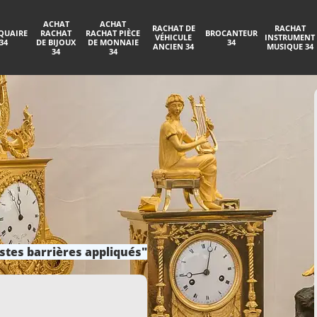
ACHAT
ACHAT
RACHAT DE
RACHAT
QUAIRE
RACHAT
RACHAT PIÈCE
BROCANTEUR
VÉHICULE
INSTRUMENT
34
DE BIJOUX
DE MONNAIE
34
ANCIEN 34
MUSIQUE 34
34
34
stes barrières appliqués"