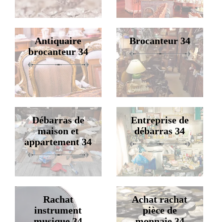
Antiquaire
Brocanteur 34
brocanteur 34
Débarras de
Entreprise de
maison et
débarras 34
appartement 34
Rachat
Achat rachat
instrument
pièce de
musique 34
monnaie 34