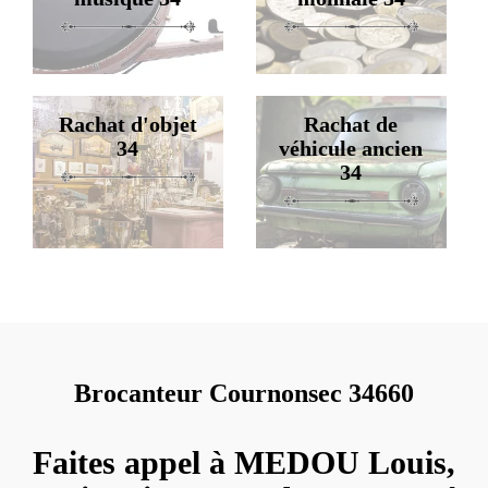
Rachat d'objet
Rachat de
34
véhicule ancien
34
Brocanteur Cournonsec 34660
Faites appel à MEDOU Louis,