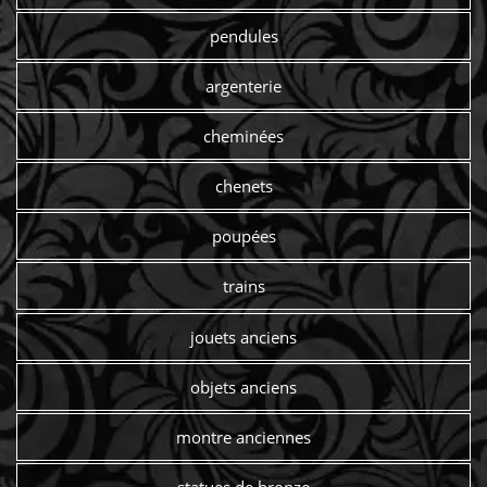
pendules
argenterie
cheminées
chenets
poupées
trains
jouets anciens
objets anciens
montre anciennes
statues de bronze