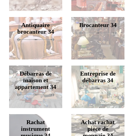
Antiquaire
Brocanteur 34
brocanteur 34
Débarras de
Entreprise de
maison et
débarras 34
appartement 34
Rachat
Achat rachat
instrument
pièce de
musique 34
monnaie 34