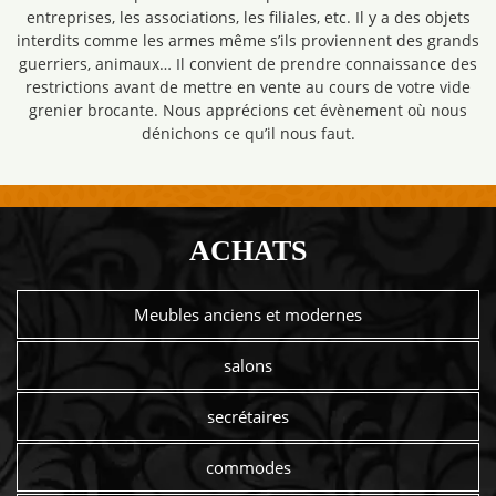
entreprises, les associations, les filiales, etc. Il y a des objets
interdits comme les armes même s’ils proviennent des grands
guerriers, animaux… Il convient de prendre connaissance des
restrictions avant de mettre en vente au cours de votre vide
grenier brocante. Nous apprécions cet évènement où nous
dénichons ce qu’il nous faut.
ACHATS
Meubles anciens et modernes
salons
secrétaires
commodes