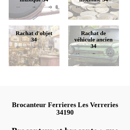
Rachat d'objet
Rachat de
34
véhicule ancien
34
Brocanteur Ferrieres Les Verreries
34190