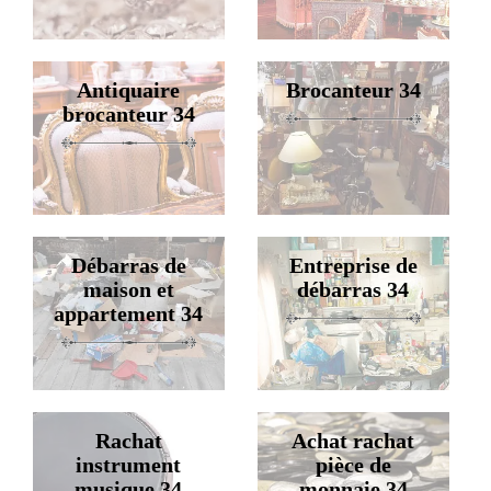
Antiquaire
Brocanteur 34
brocanteur 34
Débarras de
Entreprise de
maison et
débarras 34
appartement 34
Rachat
Achat rachat
instrument
pièce de
musique 34
monnaie 34