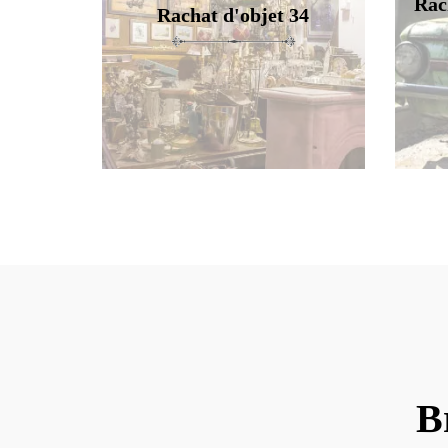
Rac
Rachat d'objet 34
B