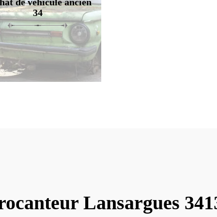
hat de véhicule ancien
34
rocanteur Lansargues 341