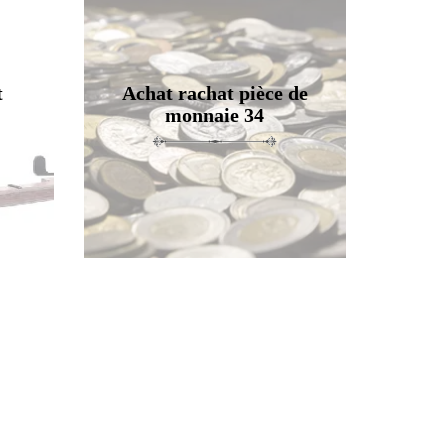
t
Achat rachat pièce de
monnaie 34