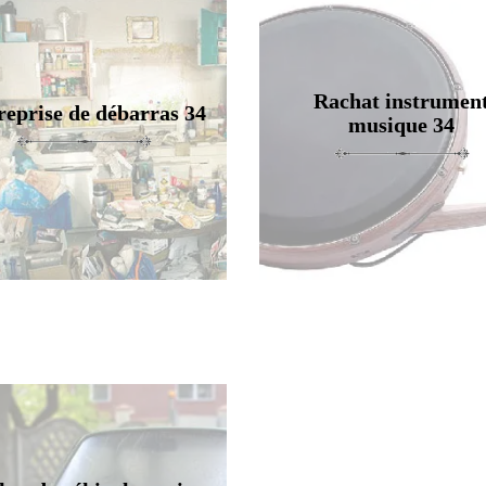
Rachat instrumen
reprise de débarras 34
musique 34