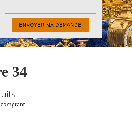
e 34
uits
u comptant