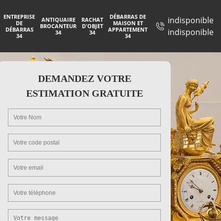
ENTREPRISE
DÉBARRAS DE
indisponible
ANTIQUAIRE
RACHAT
DE
MAISON ET
BROCANTEUR
D'OBJET
DÉBARRAS
APPARTEMENT
indisponible
34
34
34
34
DEMANDEZ VOTRE
ESTIMATION GRATUITE