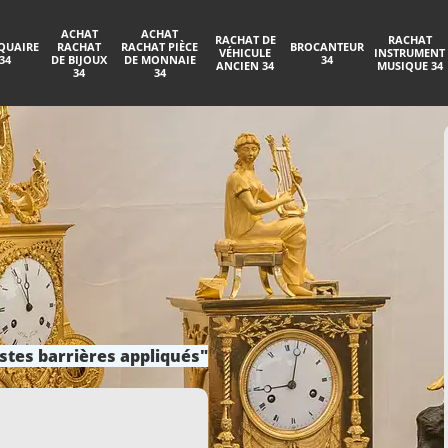
ACHAT
ACHAT
RACHAT DE
RACHAT
QUAIRE
RACHAT
RACHAT PIÈCE
BROCANTEUR
VÉHICULE
INSTRUMENT
34
DE BIJOUX
DE MONNAIE
34
ANCIEN 34
MUSIQUE 34
34
34
stes barrières appliqués"