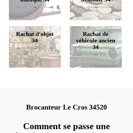
Rachat d'objet
Rachat de
34
véhicule ancien
34
Brocanteur Le Cros 34520
Comment se passe une