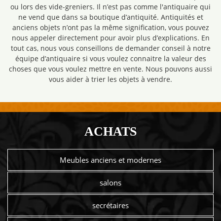
ou lors des vide-greniers. Il n’est pas comme l'antiquaire qui
ne vend que dans sa boutique d’antiquité. Antiquités et
anciens objets n’ont pas la même signification, vous pouvez
nous appeler directement pour avoir plus d’explications. En
tout cas, nous vous conseillons de demander conseil à notre
équipe d’antiquaire si vous voulez connaitre la valeur des
choses que vous voulez mettre en vente. Nous pouvons aussi
vous aider à trier les objets à vendre.
ACHATS
Meubles anciens et modernes
salons
secrétaires