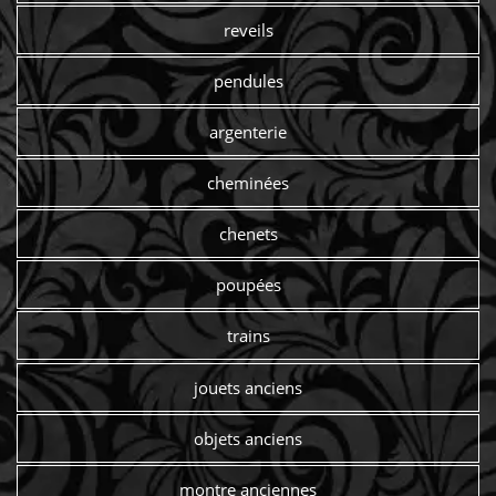
reveils
pendules
argenterie
cheminées
chenets
poupées
trains
jouets anciens
objets anciens
montre anciennes