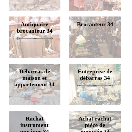
Antiquaire
Brocanteur 34
brocanteur 34
Débarras de
Entreprise de
maison et
débarras 34
appartement 34
Rachat
Achat rachat
instrument
pièce de
musique 34
monnaie 34