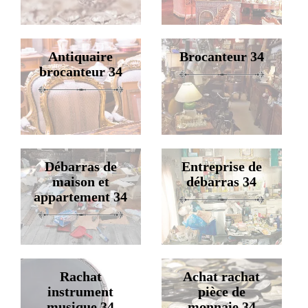
Antiquaire
Brocanteur 34
brocanteur 34
Débarras de
Entreprise de
maison et
débarras 34
appartement 34
Rachat
Achat rachat
instrument
pièce de
musique 34
monnaie 34