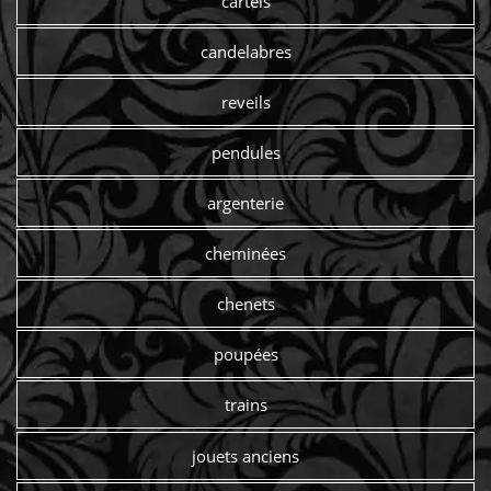
cartels
candelabres
reveils
pendules
argenterie
cheminées
chenets
poupées
trains
jouets anciens