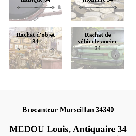
Rachat d'objet
Rachat de
34
véhicule ancien
34
Brocanteur Marseillan 34340
MEDOU Louis, Antiquaire 34