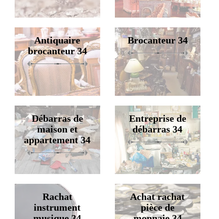
Antiquaire
Brocanteur 34
brocanteur 34
Débarras de
Entreprise de
maison et
débarras 34
appartement 34
Rachat
Achat rachat
instrument
pièce de
musique 34
monnaie 34