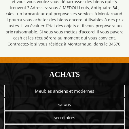
et vous vous voulez vous débarrasser des biens qui s’y
trouvent ? Adressez-vous à MEDOU Louis, Antiquaire 34 ;
c4est un brocanteur qui propose ses services à Montarnaud.
Il pourra vous acheter des biens encore utilisables à des prix
justes. Il va évaluer l’état des objets et il vous proposera un
prix raisonnable. Si vous vous mettez d’accord, il vous payera
cash et les récupérera au moment qui vous convient.
Contractez-le si vous résidez à Montarnaud, dans le 34570.
ACHATS
Meubles anciens et modernes
salons
secrétaires