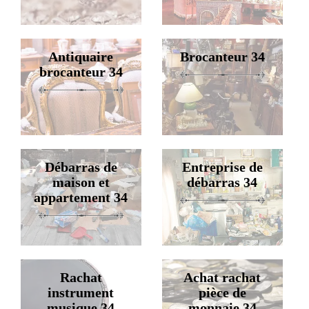
Antiquaire
Brocanteur 34
brocanteur 34
Débarras de
Entreprise de
maison et
débarras 34
appartement 34
Rachat
Achat rachat
instrument
pièce de
musique 34
monnaie 34