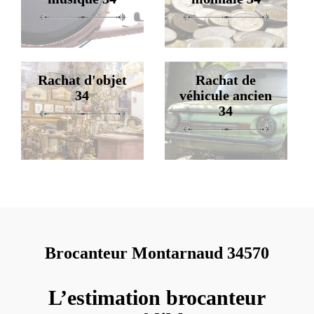
Rachat d'objet
Rachat de
34
véhicule ancien
34
Brocanteur Montarnaud 34570
L’estimation brocanteur