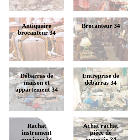
Antiquaire
Brocanteur 34
brocanteur 34
Débarras de
Entreprise de
maison et
débarras 34
appartement 34
Rachat
Achat rachat
instrument
pièce de
musique 34
monnaie 34