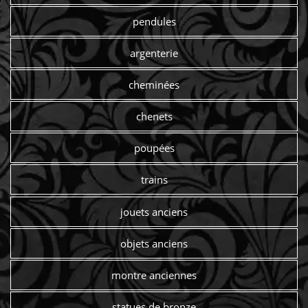
pendules
argenterie
cheminées
chenets
poupées
trains
jouets anciens
objets anciens
montre anciennes
statues de bronze