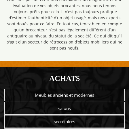
évaluation de vos objets brocantes, nous nous tenons
toujours prêts pour cela. Il n’est pas toujours pratique
d’estimer l’authenticité d’un objet usagé, mais nos experts
sont doués pour ce faire. En tout cas, tenez bien en compte
qu’un brocanteur n’est pas légalement différent d’un
antiquaire au niveau du statut de la société. Ce qui dit qu’il
s'agit d'un secteur de rétrocession d’objets mobiliers qui ne
sont pas neufs.
ACHATS
Meubles anciens et modernes
salons
secrétaires