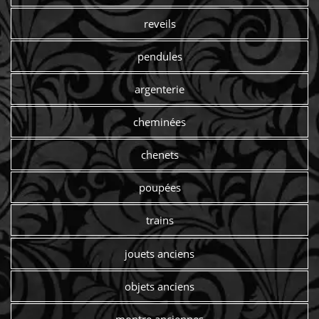
reveils
pendules
argenterie
cheminées
chenets
poupées
trains
jouets anciens
objets anciens
montre anciennes