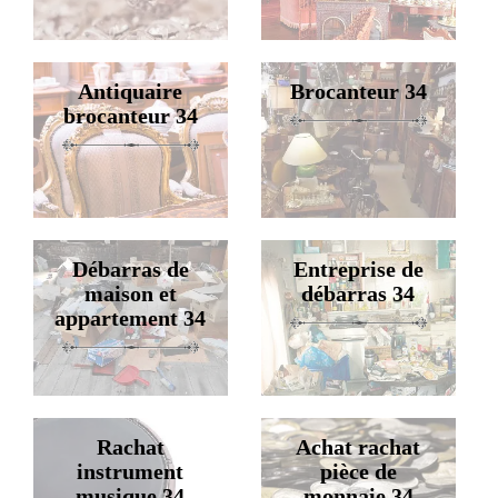
Antiquaire
Brocanteur 34
brocanteur 34
Débarras de
Entreprise de
maison et
débarras 34
appartement 34
Rachat
Achat rachat
instrument
pièce de
musique 34
monnaie 34