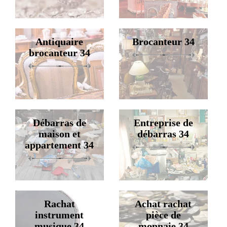
Antiquaire
Brocanteur 34
brocanteur 34
Débarras de
Entreprise de
maison et
débarras 34
appartement 34
Rachat
Achat rachat
instrument
pièce de
musique 34
monnaie 34