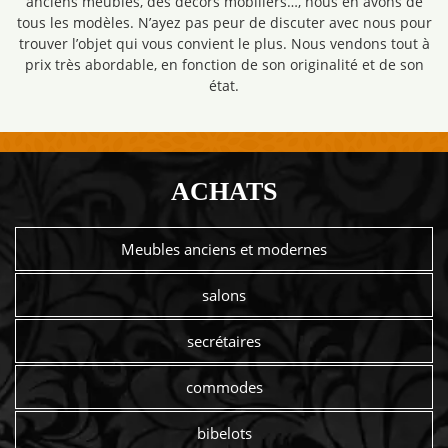
anciens meubles, des décors mobiliers…, nous en avons de
tous les modèles. N’ayez pas peur de discuter avec nous pour
trouver l’objet qui vous convient le plus. Nous vendons tout à
prix très abordable, en fonction de son originalité et de son
état.
ACHATS
Meubles anciens et modernes
salons
secrétaires
commodes
bibelots