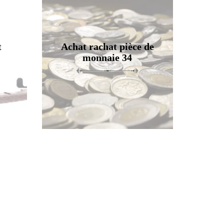
t
Achat rachat pièce de
monnaie 34