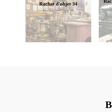
Rac
Rachat d'objet 34
B