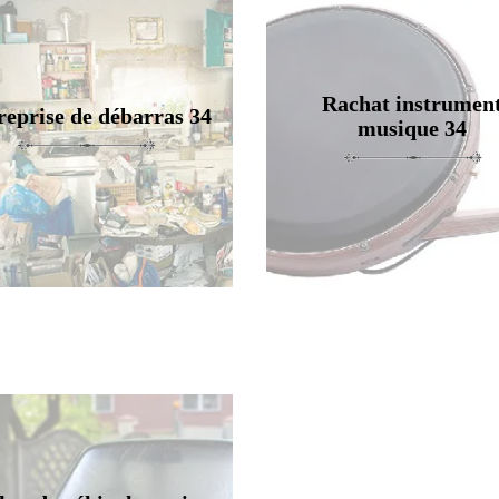
Rachat instrumen
reprise de débarras 34
musique 34