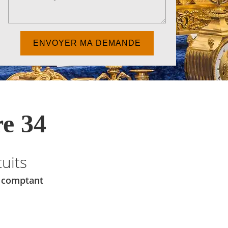
e 34
uits
u comptant