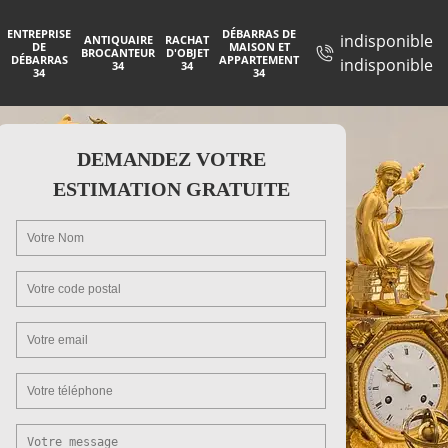
ENTREPRISE
DÉBARRAS DE
indisponible
ANTIQUAIRE
RACHAT
DE
MAISON ET
BROCANTEUR
D'OBJET
DÉBARRAS
APPARTEMENT
indisponible
34
34
34
34
DEMANDEZ VOTRE
ESTIMATION GRATUITE