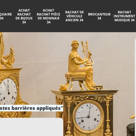
ACHAT
ACHAT
RACHAT DE
RACHAT
QUAIRE
RACHAT
RACHAT PIÈCE
BROCANTEUR
VÉHICULE
INSTRUMENT
34
DE BIJOUX
DE MONNAIE
34
ANCIEN 34
MUSIQUE 34
34
34
stes barrières appliqués"