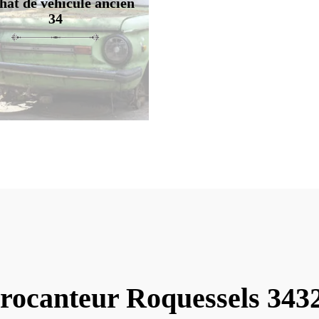
hat de véhicule ancien
34
rocanteur Roquessels 343