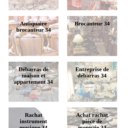
Antiquaire
Brocanteur 34
brocanteur 34
Débarras de
Entreprise de
maison et
débarras 34
appartement 34
Rachat
Achat rachat
instrument
pièce de
musique 34
monnaie 34