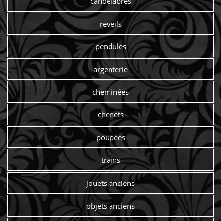
candelabres
reveils
pendules
argenterie
cheminées
chenets
poupées
trains
jouets anciens
objets anciens