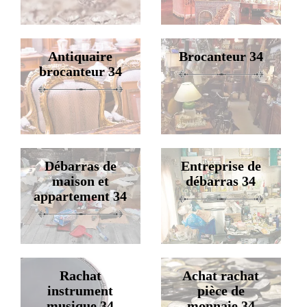
Antiquaire
Brocanteur 34
brocanteur 34
Débarras de
Entreprise de
maison et
débarras 34
appartement 34
Rachat
Achat rachat
instrument
pièce de
musique 34
monnaie 34