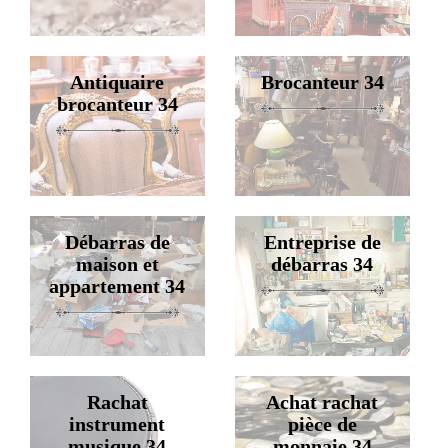
Antiquaire
Brocanteur 34
brocanteur 34
Débarras de
Entreprise de
maison et
débarras 34
appartement 34
Rachat
Achat rachat
instrument
pièce de
musique 34
monnaie 34