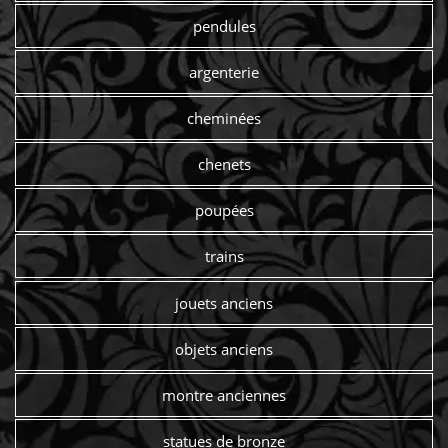
pendules
argenterie
cheminées
chenets
poupées
trains
jouets anciens
objets anciens
montre anciennes
statues de bronze