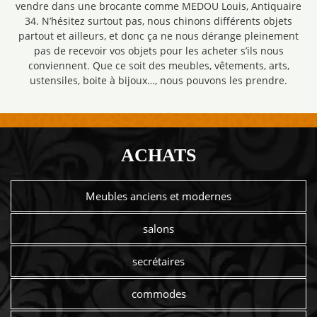
vendre dans une brocante comme MEDOU Louis, Antiquaire
34. N’hésitez surtout pas, nous chinons différents objets
partout et ailleurs, et donc ça ne nous dérange pleinement
pas de recevoir vos objets pour les acheter s’ils nous
conviennent. Que ce soit des meubles, vêtements, arts,
ustensiles, boite à bijoux…, nous pouvons les prendre.
ACHATS
Meubles anciens et modernes
salons
secrétaires
commodes