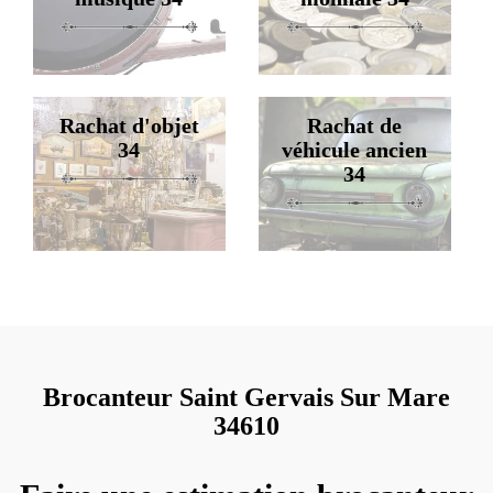
Rachat d'objet
Rachat de
34
véhicule ancien
34
Brocanteur Saint Gervais Sur Mare
34610