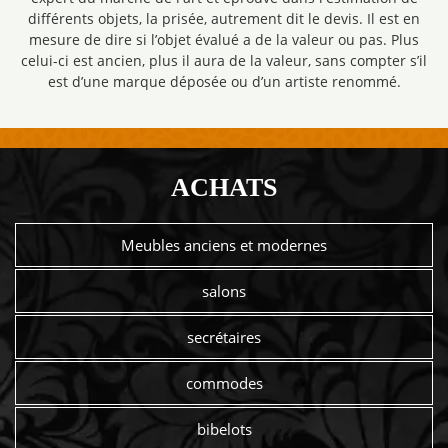
différents objets, la prisée, autrement dit le devis. Il est en
mesure de dire si l’objet évalué a de la valeur ou pas. Plus
celui-ci est ancien, plus il aura de la valeur, sans compter s’il
est d’une marque déposée ou d’un artiste renommé.
ACHATS
Meubles anciens et modernes
salons
secrétaires
commodes
bibelots