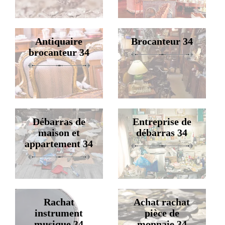
Antiquaire
Brocanteur 34
brocanteur 34
Débarras de
Entreprise de
maison et
débarras 34
appartement 34
Rachat
Achat rachat
instrument
pièce de
musique 34
monnaie 34