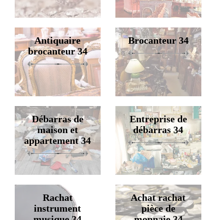
Antiquaire
Brocanteur 34
brocanteur 34
Débarras de
Entreprise de
maison et
débarras 34
appartement 34
Rachat
Achat rachat
instrument
pièce de
musique 34
monnaie 34