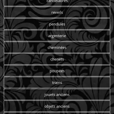
candelabres
reveils
pendules
argenterie
cheminées
chenets
poupées
trains
jouets anciens
objets anciens