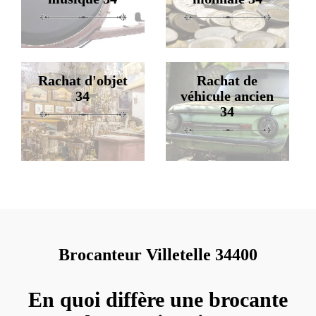
Rachat d'objet
Rachat de
34
véhicule ancien
34
Brocanteur Villetelle 34400
En quoi diffère une brocante