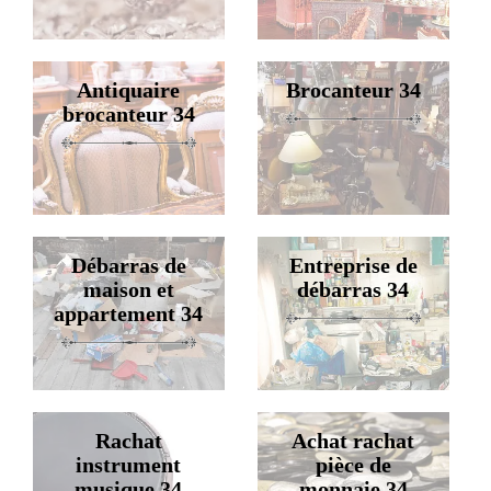
Antiquaire
Brocanteur 34
brocanteur 34
Débarras de
Entreprise de
maison et
débarras 34
appartement 34
Rachat
Achat rachat
instrument
pièce de
musique 34
monnaie 34