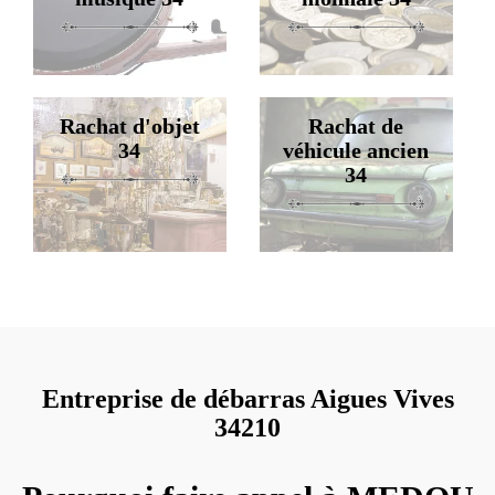
Rachat d'objet
Rachat de
34
véhicule ancien
34
Entreprise de débarras Aigues Vives
34210