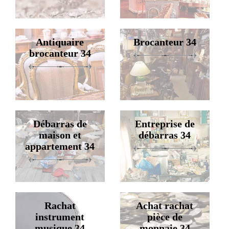
Antiquaire
Brocanteur 34
brocanteur 34
Débarras de
Entreprise de
maison et
débarras 34
appartement 34
Rachat
Achat rachat
instrument
pièce de
musique 34
monnaie 34