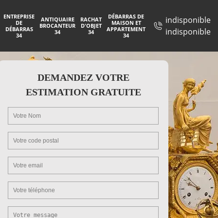
ENTREPRISE
DÉBARRAS DE
indisponible
ANTIQUAIRE
RACHAT
DE
MAISON ET
BROCANTEUR
D'OBJET
DÉBARRAS
APPARTEMENT
indisponible
34
34
34
34
DEMANDEZ VOTRE
ESTIMATION GRATUITE