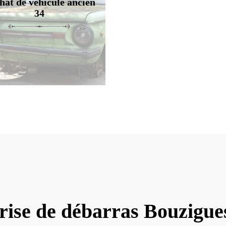
hat de véhicule ancien
34
rise de débarras Bouzigue