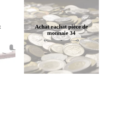
t
Achat rachat pièce de
monnaie 34