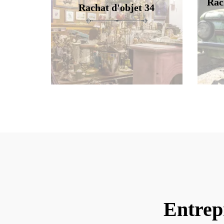
Rac
Rachat d'objet 34
Entrep