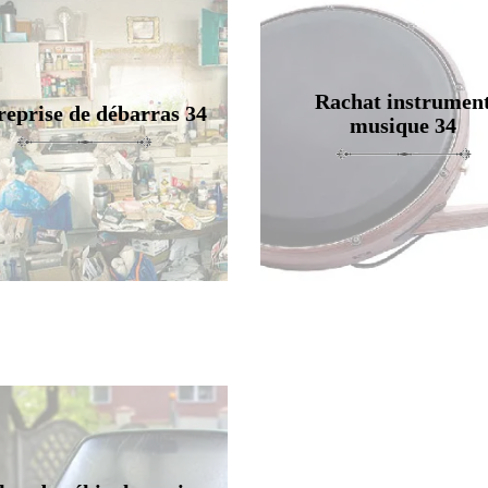
Rachat instrumen
reprise de débarras 34
musique 34