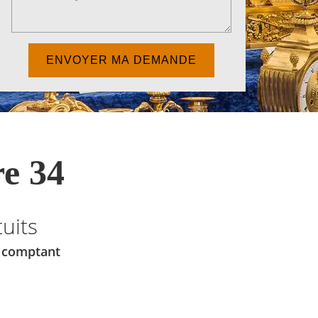
e 34
uits
u comptant