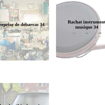
Rachat instrumen
reprise de débarras 34
musique 34