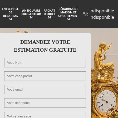
ENTREPRISE
DÉBARRAS DE
indisponible
ANTIQUAIRE
RACHAT
DE
MAISON ET
BROCANTEUR
D'OBJET
DÉBARRAS
APPARTEMENT
indisponible
34
34
34
34
DEMANDEZ VOTRE
ESTIMATION GRATUITE