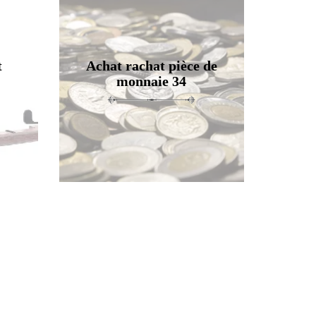
t
Achat rachat pièce de
monnaie 34