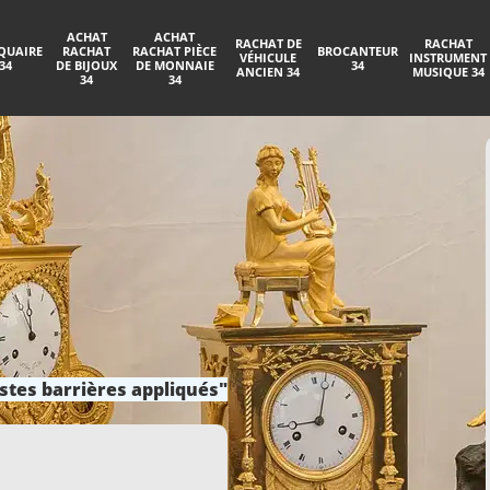
ACHAT
ACHAT
RACHAT DE
RACHAT
QUAIRE
RACHAT
RACHAT PIÈCE
BROCANTEUR
VÉHICULE
INSTRUMENT
34
DE BIJOUX
DE MONNAIE
34
ANCIEN 34
MUSIQUE 34
34
34
stes barrières appliqués"