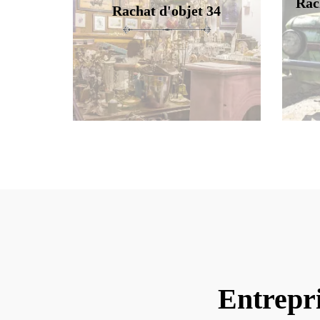
Rac
Rachat d'objet 34
Entrepr