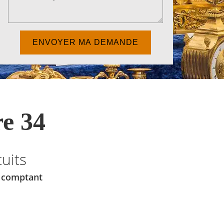
e 34
uits
u comptant