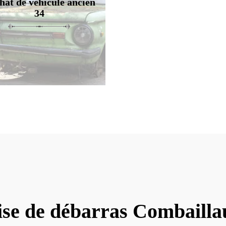
hat de véhicule ancien
34
ise de débarras Combailla