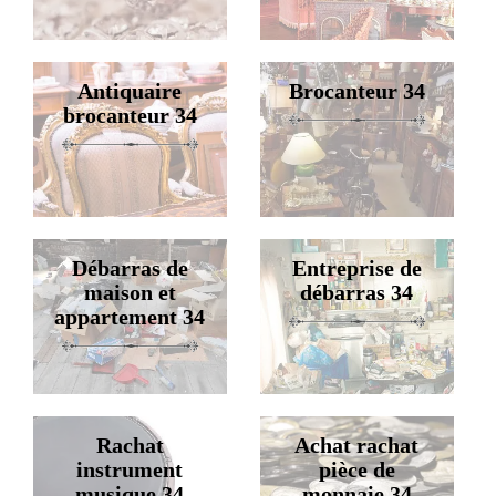
Antiquaire
Brocanteur 34
brocanteur 34
Débarras de
Entreprise de
maison et
débarras 34
appartement 34
Rachat
Achat rachat
instrument
pièce de
musique 34
monnaie 34