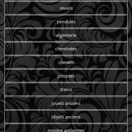
reveils
pendules
argenterie
cheminées
chenets
poupées
trains
jouets anciens
objets anciens
montre anciennes