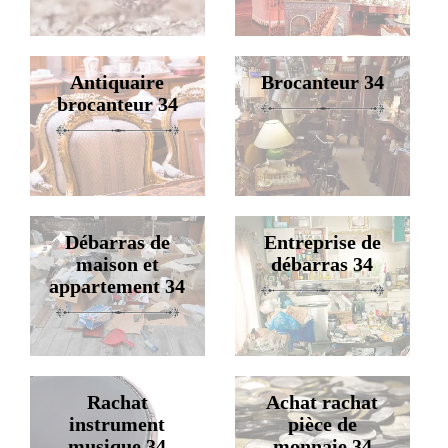
Antiquaire
Brocanteur 34
brocanteur 34
Débarras de
Entreprise de
maison et
débarras 34
appartement 34
Rachat
Achat rachat
instrument
pièce de
musique 34
monnaie 34