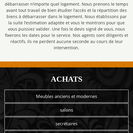
débarrasser n’importe quel logement. Nous prenons le temps
avant tout travail de bien étudier l’accès et la répartition des
biens à débarrasser dans le logement. Nous établissons par
la suite l’estimation adaptée et vous le montrons pour que
vous puissiez valider. Une fois le devis signé de vous, nous
fixerons les dates pour le service. Nos agents sont diligents et
réactifs, ils ne perdent aucune seconde au cours de leur
intervention.
ACHATS
Meubles anciens et modernes
salons
secrétaires