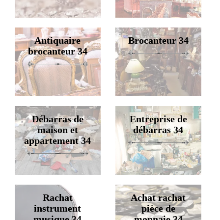
Antiquaire
Brocanteur 34
brocanteur 34
Débarras de
Entreprise de
maison et
débarras 34
appartement 34
Rachat
Achat rachat
instrument
pièce de
musique 34
monnaie 34