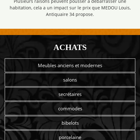
Plusieurs raisons peuvent pousser à débarrasser une
habitation, cela a un impact sur le prix que MEDOU Louis,
Antiquaire 34 propose.
ACHATS
Meubles anciens et modernes
salons
secrétaires
commodes
bibelots
porcelaine