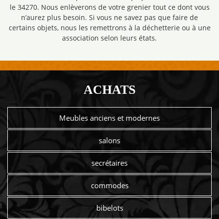
le 34270. Nous enlèverons de votre grenier tout ce dont vous
n’aurez plus besoin. Si vous ne savez pas que faire de
certains objets, nous les remettrons à la déchetterie ou à une
association selon leurs états.
ACHATS
Meubles anciens et modernes
salons
secrétaires
commodes
bibelots