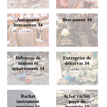
Antiquaire
Brocanteur 34
brocanteur 34
Débarras de
Entreprise de
maison et
débarras 34
appartement 34
Rachat
Achat rachat
instrument
pièce de
musique 34
monnaie 34