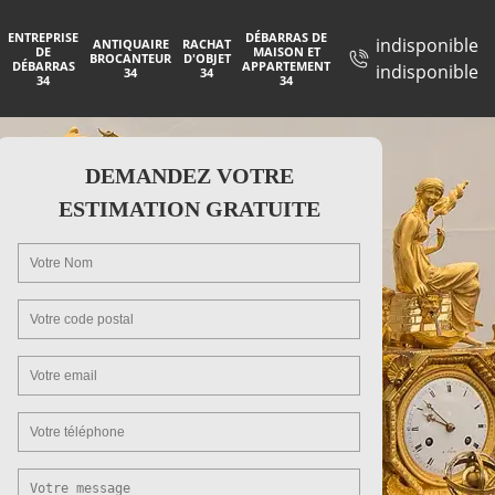
ENTREPRISE
DÉBARRAS DE
indisponible
ANTIQUAIRE
RACHAT
DE
MAISON ET
BROCANTEUR
D'OBJET
DÉBARRAS
APPARTEMENT
indisponible
34
34
34
34
DEMANDEZ VOTRE
ESTIMATION GRATUITE