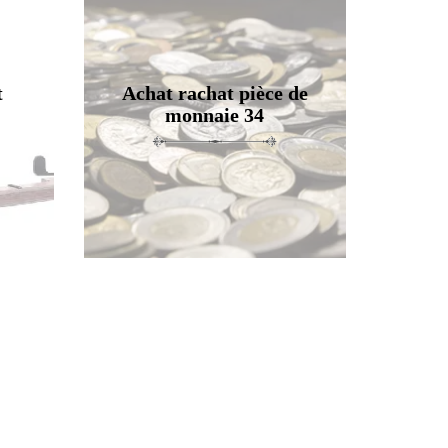
t
Achat rachat pièce de
monnaie 34