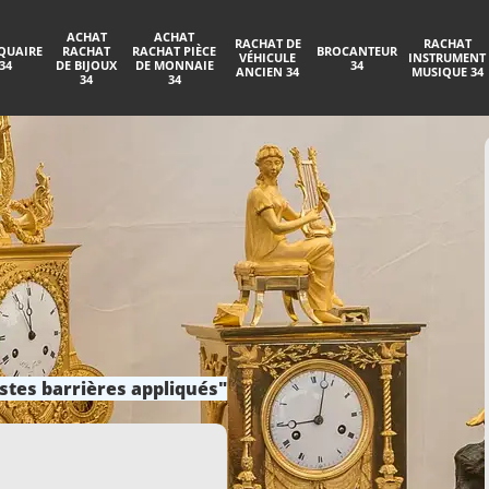
ACHAT
ACHAT
RACHAT DE
RACHAT
QUAIRE
RACHAT
RACHAT PIÈCE
BROCANTEUR
VÉHICULE
INSTRUMENT
34
DE BIJOUX
DE MONNAIE
34
ANCIEN 34
MUSIQUE 34
34
34
stes barrières appliqués"