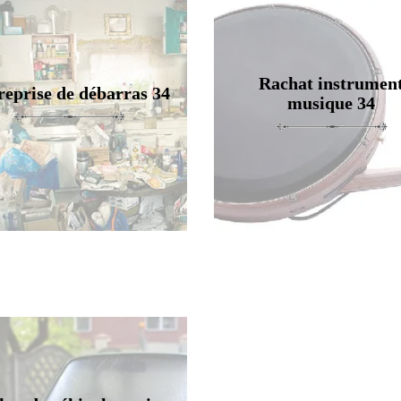
Rachat instrumen
reprise de débarras 34
musique 34