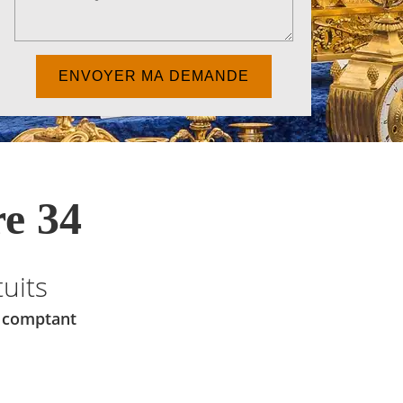
e 34
uits
u comptant