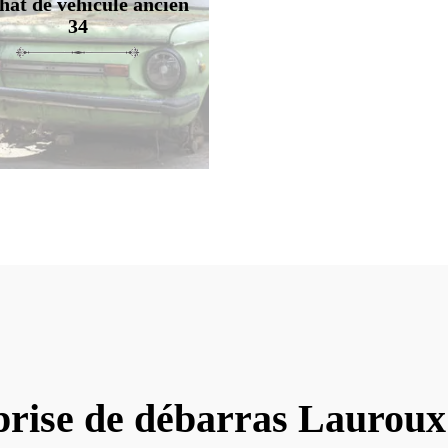
hat de véhicule ancien
34
prise de débarras Lauroux