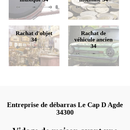
Rachat d'objet
Rachat de
34
véhicule ancien
34
Entreprise de débarras Le Cap D Agde
34300