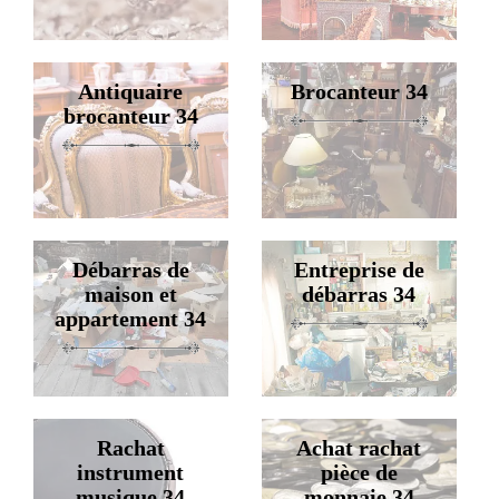
Antiquaire
Brocanteur 34
brocanteur 34
Débarras de
Entreprise de
maison et
débarras 34
appartement 34
Rachat
Achat rachat
instrument
pièce de
musique 34
monnaie 34