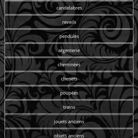
candelabres
reveils
pendules
argenterie
cheminées
chenets
poupées
trains
jouets anciens
objets anciens