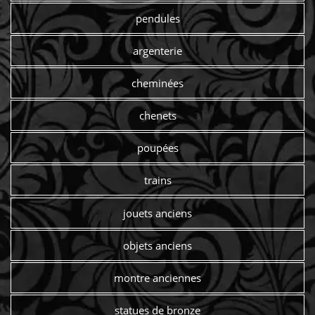
pendules
argenterie
cheminées
chenets
poupées
trains
jouets anciens
objets anciens
montre anciennes
statues de bronze