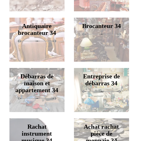
Antiquaire
Brocanteur 34
brocanteur 34
Débarras de
Entreprise de
maison et
débarras 34
appartement 34
Rachat
Achat rachat
instrument
pièce de
musique 34
monnaie 34