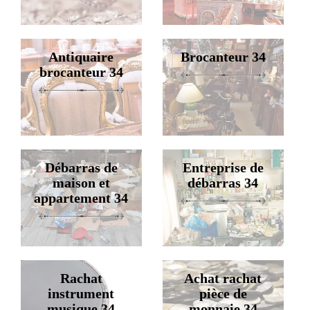
Antiquaire
Brocanteur 34
brocanteur 34
Débarras de
Entreprise de
maison et
débarras 34
appartement 34
Rachat
Achat rachat
instrument
pièce de
musique 34
monnaie 34