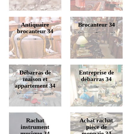
Antiquaire
Brocanteur 34
brocanteur 34
Débarras de
Entreprise de
maison et
débarras 34
appartement 34
Rachat
Achat rachat
instrument
pièce de
musique 34
monnaie 34