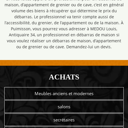
maison, d’appartement de grenier ou de cave, c’est en général
volume des biens à récupérer qui détermine le prix du
débarras. Le professionnel va tenir compte aussi de
l’accessibilité, du grenier, de l’appartement ou de la maison. À
Puimisson, vous pourrez vous adresser à MEDOU Louis,
Antiquaire 34, un professionnel en débarras de maison si
vous voulez réaliser un débarras de maison, d’appartement
ou de grenier ou de cave. Demandez-lui un devis.
ACHATS
Meubles anciens et modernes
salons
secrétaires