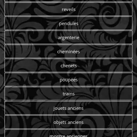
reveils
pendules
argenterie
cheminées
chenets
poupées
trains
jouets anciens
objets anciens
montre anciennes