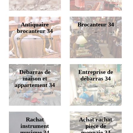
Antiquaire
Brocanteur 34
brocanteur 34
Débarras de
Entreprise de
maison et
débarras 34
appartement 34
Rachat
Achat rachat
instrument
pièce de
musique 34
monnaie 34