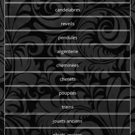
candelabres
reveils
pendules
argenterie
cheminées
chenets
poupées
trains
jouets anciens
objets anciens