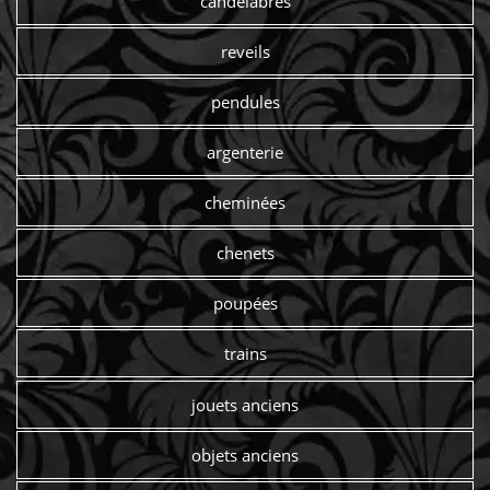
candelabres
reveils
pendules
argenterie
cheminées
chenets
poupées
trains
jouets anciens
objets anciens