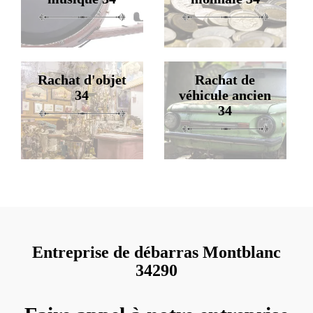
Rachat d'objet
Rachat de
34
véhicule ancien
34
Entreprise de débarras Montblanc
34290