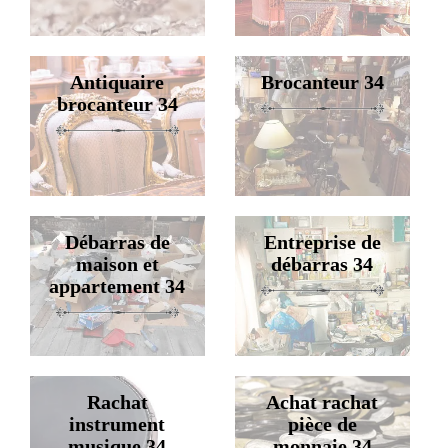
Antiquaire
Brocanteur 34
brocanteur 34
Débarras de
Entreprise de
maison et
débarras 34
appartement 34
Rachat
Achat rachat
instrument
pièce de
musique 34
monnaie 34